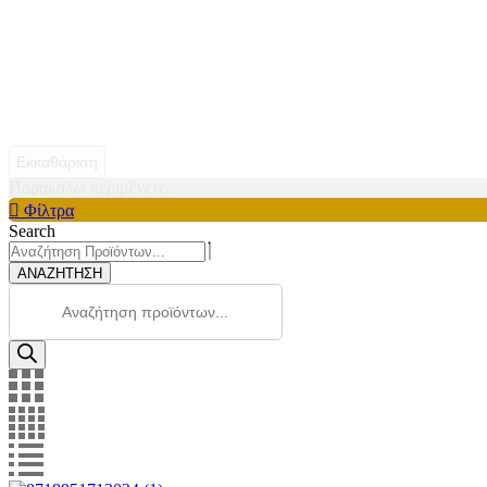
Εκκαθάριση
Παρακαλώ περιμένετε...
Φίλτρα
Search
ΑΝΑΖΗΤΗΣΗ
Products
search