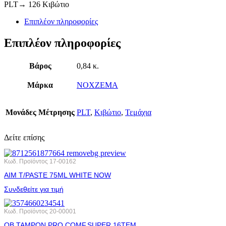
PLT→ 126 Κιβώτιο
Επιπλέον πληροφορίες
Επιπλέον πληροφορίες
Βάρος
0,84 κ.
Μάρκα
NOXZEMA
Μονάδες Μέτρησης
PLT
,
Κιβώτιο
,
Τεμάχια
Δείτε επίσης
Κωδ. Προϊόντος
17-00162
AIM T/PASTE 75ML WHITE NOW
Συνδεθείτε για τιμή
Κωδ. Προϊόντος
20-00001
OB ΤΑΜΡΟΝ PRO COMF.SUPER 16ΤΕΜ