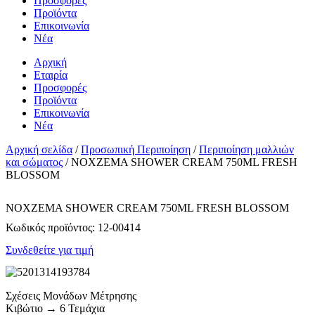
Προσφορές
Προϊόντα
Επικοινωνία
Νέα
Αρχική
Εταιρία
Προσφορές
Προϊόντα
Επικοινωνία
Νέα
Αρχική σελίδα
/
Προσωπική Περιποίηση
/
Περιποίηση μαλλιών
και σώματος
/ NOXZEMA SHOWER CREAM 750ML FRESH
BLOSSOM
NOXZEMA SHOWER CREAM 750ML FRESH BLOSSOM
Κωδικός προϊόντος:
12-00414
Συνδεθείτε για τιμή
Σχέσεις Μονάδων Μέτρησης
Κιβώτιο → 6 Τεμάχια