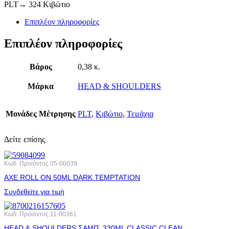
PLT→ 324 Κιβώτιο
Επιπλέον πληροφορίες
Επιπλέον πληροφορίες
Βάρος
0,38 κ.
Μάρκα
HEAD & SHOULDERS
Μονάδες Μέτρησης
PLT
,
Κιβώτιο
,
Τεμάχια
Δείτε επίσης
Κωδ. Προϊόντος
05-00039
AXE ROLL ΟΝ 50ML DARK ΤΕΜΡΤΑΤΙΟΝ
Συνδεθείτε για τιμή
Κωδ. Προϊόντος
11-00361
HEAD & SHOULDERS ΣΑΜΠ. 330ML CLASSIC CLEAN