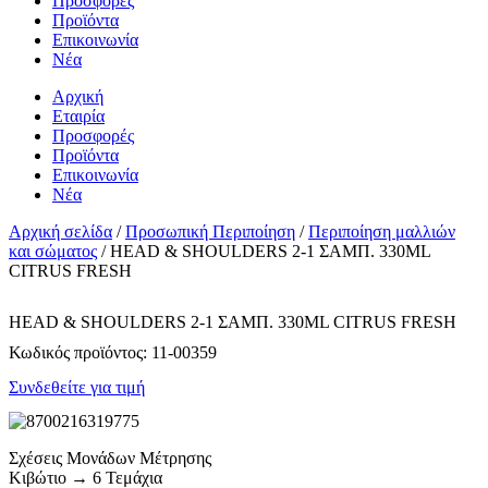
Προσφορές
Προϊόντα
Επικοινωνία
Νέα
Αρχική
Εταιρία
Προσφορές
Προϊόντα
Επικοινωνία
Νέα
Αρχική σελίδα
/
Προσωπική Περιποίηση
/
Περιποίηση μαλλιών
και σώματος
/ HEAD & SHOULDERS 2-1 ΣΑΜΠ. 330ML
CITRUS FRESH
HEAD & SHOULDERS 2-1 ΣΑΜΠ. 330ML CITRUS FRESH
Κωδικός προϊόντος:
11-00359
Συνδεθείτε για τιμή
Σχέσεις Μονάδων Μέτρησης
Κιβώτιο → 6 Τεμάχια