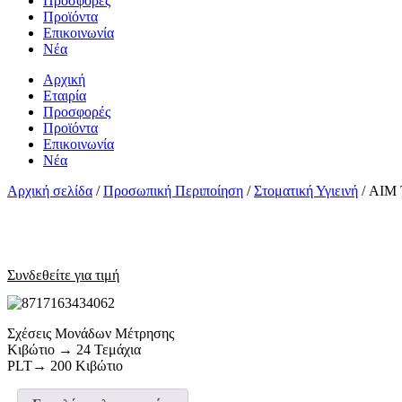
Προσφορές
Προϊόντα
Επικοινωνία
Νέα
Αρχική
Εταιρία
Προσφορές
Προϊόντα
Επικοινωνία
Νέα
Αρχική σελίδα
/
Προσωπική Περιποίηση
/
Στοματική Υγιεινή
/ AIM
Συνδεθείτε για τιμή
Σχέσεις Μονάδων Μέτρησης
Κιβώτιο → 24 Τεμάχια
PLT→ 200 Κιβώτιο