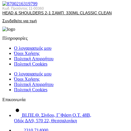
Κωδ. Προϊόντος
11-00360
HEAD & SHOULDERS 2-1 ΣΑΜΠ. 330ML CLASSIC CLEAN
Συνδεθείτε για τιμή
Πληροφορίες
Ο λογαριασμός μου
Όροι Χρήσης
Πολιτική Απορρήτου
Πολιτική Cookies
Ο λογαριασμός μου
Όροι Χρήσης
Πολιτική Απορρήτου
Πολιτική Cookies
Επικοινωνία
ΒΙ.ΠΕ.Θ. Σίνδου, Γ΄Φάση Ο.Τ. 48Β,
Οδός ΔΑ9, 570 22, Θεσσαλονίκη
2310 714000