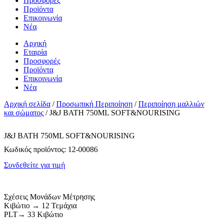
Προσφορές
Προϊόντα
Επικοινωνία
Νέα
Αρχική
Εταιρία
Προσφορές
Προϊόντα
Επικοινωνία
Νέα
Αρχική σελίδα
/
Προσωπική Περιποίηση
/
Περιποίηση μαλλιών
και σώματος
/ J&J BATH 750ML SOFT&NOURISING
J&J BATH 750ML SOFT&NOURISING
Κωδικός προϊόντος:
12-00086
Συνδεθείτε για τιμή
Σχέσεις Μονάδων Μέτρησης
Κιβώτιο → 12 Τεμάχια
PLT→ 33 Κιβώτιο