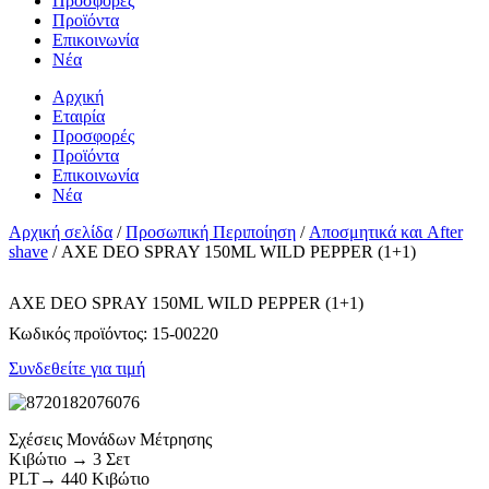
Προσφορές
Προϊόντα
Επικοινωνία
Νέα
Αρχική
Εταιρία
Προσφορές
Προϊόντα
Επικοινωνία
Νέα
Αρχική σελίδα
/
Προσωπική Περιποίηση
/
Αποσμητικά και After
shave
/ AXE DEO SPRAY 150ML WILD PEPPER (1+1)
AXE DEO SPRAY 150ML WILD PEPPER (1+1)
Κωδικός προϊόντος:
15-00220
Συνδεθείτε για τιμή
Σχέσεις Μονάδων Μέτρησης
Κιβώτιο → 3 Σετ
PLT→ 440 Κιβώτιο