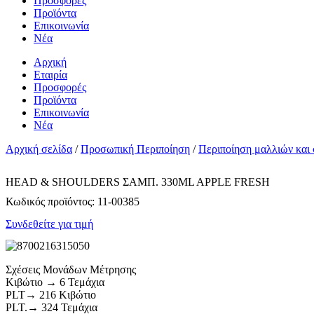
Προσφορές
Προϊόντα
Επικοινωνία
Νέα
Αρχική
Εταιρία
Προσφορές
Προϊόντα
Επικοινωνία
Νέα
Αρχική σελίδα
/
Προσωπική Περιποίηση
/
Περιποίηση μαλλιών και
HEAD & SHOULDERS ΣΑΜΠ. 330ML APPLE FRESH
Κωδικός προϊόντος:
11-00385
Συνδεθείτε για τιμή
Σχέσεις Μονάδων Μέτρησης
Κιβώτιο → 6 Τεμάχια
PLT→ 216 Κιβώτιο
PLT.→ 324 Τεμάχια