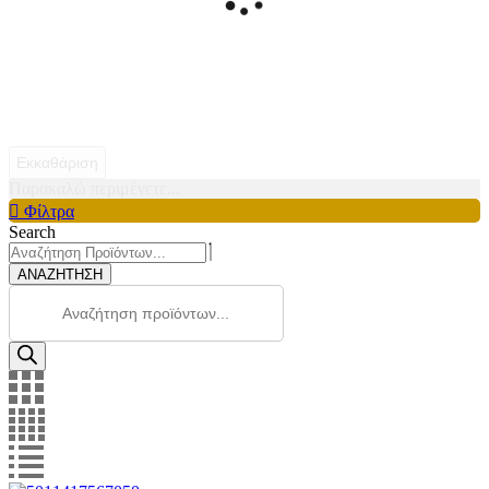
Εκκαθάριση
Παρακαλώ περιμένετε...
Φίλτρα
Search
ΑΝΑΖΗΤΗΣΗ
Products
search