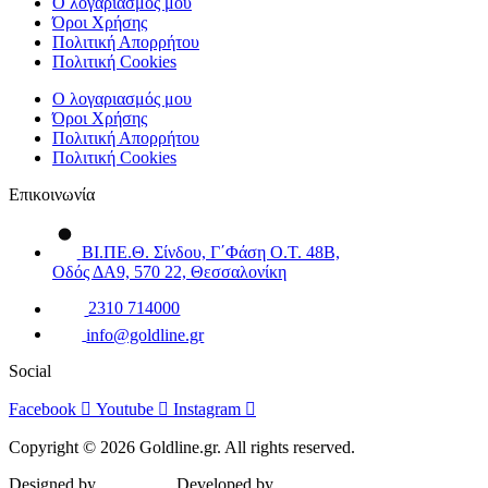
Ο λογαριασμός μου
Όροι Χρήσης
Πολιτική Απορρήτου
Πολιτική Cookies
Ο λογαριασμός μου
Όροι Χρήσης
Πολιτική Απορρήτου
Πολιτική Cookies
Επικοινωνία
ΒΙ.ΠΕ.Θ. Σίνδου, Γ΄Φάση Ο.Τ. 48Β,
Οδός ΔΑ9, 570 22, Θεσσαλονίκη
2310 714000
info@goldline.gr
Social
Facebook
Youtube
Instagram
Copyright © 2026 Goldline.gr. All rights reserved.
Designed by
ZootHoot
. Developed by
Kalytheo
.