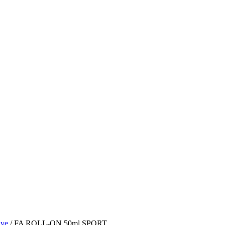
ave
/ FA ROLL-ON 50ml SPORT