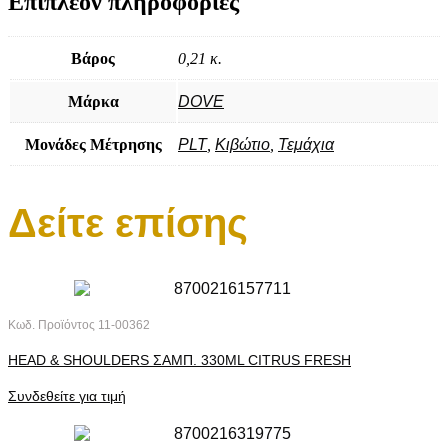
Επιπλέον πληροφορίες
Βάρος
0,21 κ.
Μάρκα
DOVE
Μονάδες Μέτρησης
PLT
,
Κιβώτιο
,
Τεμάχια
Δείτε επίσης
Κωδ. Προϊόντος
11-00362
HEAD & SHOULDERS ΣΑΜΠ. 330ML CITRUS FRESH
Συνδεθείτε για τιμή