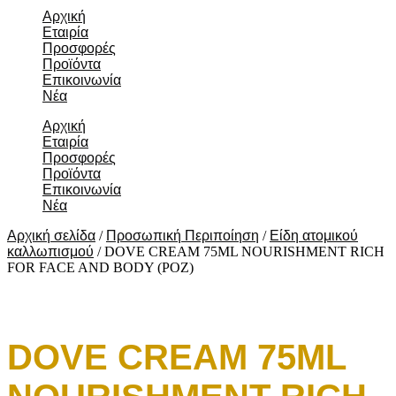
Αρχική
Εταιρία
Προσφορές
Προϊόντα
Επικοινωνία
Νέα
Αρχική
Εταιρία
Προσφορές
Προϊόντα
Επικοινωνία
Νέα
Αρχική σελίδα
/
Προσωπική Περιποίηση
/
Είδη ατομικού
καλλωπισμού
/ DOVE CREAM 75ML NOURISHMENT RICH
FOR FACE AND BODY (ΡΟΖ)
DOVE CREAM 75ML