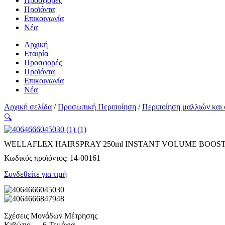
Προσφορές
Προϊόντα
Επικοινωνία
Νέα
Αρχική
Εταιρία
Προσφορές
Προϊόντα
Επικοινωνία
Νέα
Αρχική σελίδα
/
Προσωπική Περιποίηση
/
Περιποίηση μαλλιών και
🔍
WELLAFLEX HAIRSPRAY 250ml INSTANT VOLUME BOOST
Κωδικός προϊόντος:
14-00161
Συνδεθείτε για τιμή
Σχέσεις Μονάδων Μέτρησης
Κιβώτιο → 6 Τεμάχια