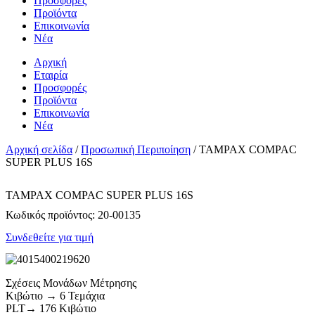
Προσφορές
Προϊόντα
Επικοινωνία
Νέα
Αρχική
Εταιρία
Προσφορές
Προϊόντα
Επικοινωνία
Νέα
Αρχική σελίδα
/
Προσωπική Περιποίηση
/ TAMPAX COMPAC
SUPER PLUS 16S
TAMPAX COMPAC SUPER PLUS 16S
Κωδικός προϊόντος:
20-00135
Συνδεθείτε για τιμή
Σχέσεις Μονάδων Μέτρησης
Κιβώτιο → 6 Τεμάχια
PLT→ 176 Κιβώτιο