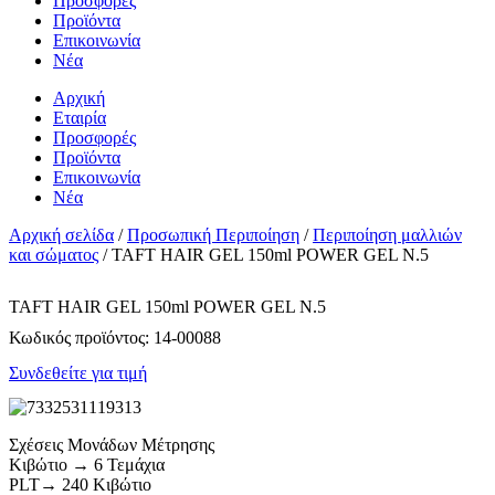
Προσφορές
Προϊόντα
Επικοινωνία
Νέα
Αρχική
Εταιρία
Προσφορές
Προϊόντα
Επικοινωνία
Νέα
Αρχική σελίδα
/
Προσωπική Περιποίηση
/
Περιποίηση μαλλιών
και σώματος
/ TAFT HAIR GEL 150ml POWER GEL Ν.5
TAFT HAIR GEL 150ml POWER GEL Ν.5
Κωδικός προϊόντος:
14-00088
Συνδεθείτε για τιμή
Σχέσεις Μονάδων Μέτρησης
Κιβώτιο → 6 Τεμάχια
PLT→ 240 Κιβώτιο