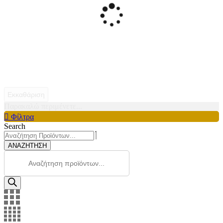
Εκκαθάριση
Παρακαλώ περιμένετε...
Φίλτρα
Search
ΑΝΑΖΗΤΗΣΗ
Products
search