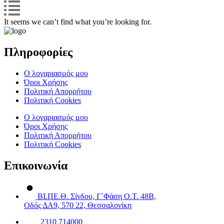
It seems we can’t find what you’re looking for.
Πληροφορίες
Ο λογαριασμός μου
Όροι Χρήσης
Πολιτική Απορρήτου
Πολιτική Cookies
Ο λογαριασμός μου
Όροι Χρήσης
Πολιτική Απορρήτου
Πολιτική Cookies
Επικοινωνία
ΒΙ.ΠΕ.Θ. Σίνδου, Γ΄Φάση Ο.Τ. 48Β,
Οδός ΔΑ9, 570 22, Θεσσαλονίκη
2310 714000