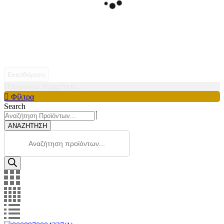
Εκκαθάριση
Παρακαλώ περιμένετε...
Φίλτρα
Search
ΑΝΑΖΗΤΗΣΗ
Products
search