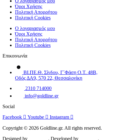
Ο λογαριασμός μου
Όροι Χρήσης
Πολιτική Απορρήτου
Πολιτική Cookies
Ο λογαριασμός μου
Όροι Χρήσης
Πολιτική Απορρήτου
Πολιτική Cookies
Επικοινωνία
ΒΙ.ΠΕ.Θ. Σίνδου, Γ΄Φάση Ο.Τ. 48Β,
Οδός ΔΑ9, 570 22, Θεσσαλονίκη
2310 714000
info@goldline.gr
Social
Facebook
Youtube
Instagram
Copyright © 2026 Goldline.gr. All rights reserved.
Designed by
ZootHoot
. Developed by
Kalytheo
.