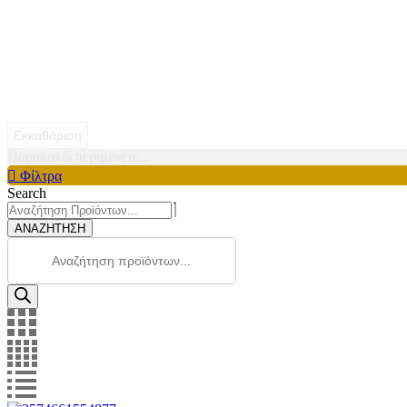
Εκκαθάριση
Παρακαλώ περιμένετε...
Φίλτρα
Search
ΑΝΑΖΗΤΗΣΗ
Products
search