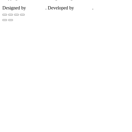
Designed by
ZootHoot
. Developed by
Kalytheo
.