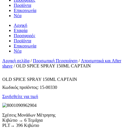
Προσφορές
Προϊόντα
Επικοινωνία
Νέα
Αρχική
Εταιρία
Προσφορές
Προϊόντα
Επικοινωνία
Νέα
Αρχική σελίδα
/
Προσωπική Περιποίηση
/
Αποσμητικά και After
shave
/ OLD SPICE SPRAY 150ML CAPTAIN
OLD SPICE SPRAY 150ML CAPTAIN
Κωδικός προϊόντος:
15-00330
Συνδεθείτε για τιμή
Σχέσεις Μονάδων Μέτρησης
Κιβώτιο → 6 Τεμάχια
PLT→ 396 Κιβώτιο