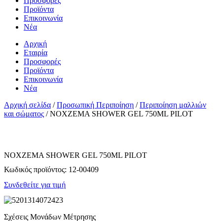
Προσφορές
Προϊόντα
Επικοινωνία
Νέα
Αρχική
Εταιρία
Προσφορές
Προϊόντα
Επικοινωνία
Νέα
Αρχική σελίδα
/
Προσωπική Περιποίηση
/
Περιποίηση μαλλιών
και σώματος
/ NOXZEMA SHOWER GEL 750ML PILOT
NOXZEMA SHOWER GEL 750ML PILOT
Κωδικός προϊόντος:
12-00409
Συνδεθείτε για τιμή
Σχέσεις Μονάδων Μέτρησης