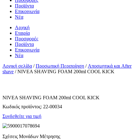
Προσφορές
Προϊόντα
Επικοινωνία
Νέα
Αρχική
Εταιρία
Προσφορές
Προϊόντα
Επικοινωνία
Νέα
Αρχική σελίδα
/
Προσωπική Περιποίηση
/
Αποσμητικά και After
shave
/ NIVEA SHAVING FOAM 200ml COOL KICK
NIVEA SHAVING FOAM 200ml COOL KICK
Κωδικός προϊόντος:
22-00034
Συνδεθείτε για τιμή
Σχέσεις Μονάδων Μέτρησης