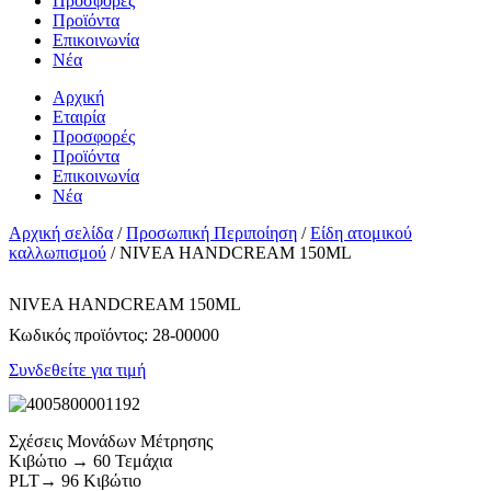
Προσφορές
Προϊόντα
Επικοινωνία
Νέα
Αρχική
Εταιρία
Προσφορές
Προϊόντα
Επικοινωνία
Νέα
Αρχική σελίδα
/
Προσωπική Περιποίηση
/
Είδη ατομικού
καλλωπισμού
/ NIVEA HANDCREAM 150ML
NIVEA HANDCREAM 150ML
Κωδικός προϊόντος:
28-00000
Συνδεθείτε για τιμή
Σχέσεις Μονάδων Μέτρησης
Κιβώτιο → 60 Τεμάχια
PLT→ 96 Κιβώτιο