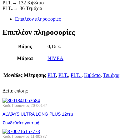
PLT.→ 132 Κιβώτιο
PLT..→ 36 Τεμάχια
Επιπλέον πληροφορίες
Επιπλέον πληροφορίες
Βάρος
0,16 κ.
Μάρκα
NIVEA
Μονάδες Μέτρησης
PLT
,
PLT.
,
PLT..
,
Κιβώτιο
,
Τεμάχια
Δείτε επίσης
Κωδ. Προϊόντος
20-00147
ALWAYS ULTRA LONG PLUS 12τεμ
Συνδεθείτε για τιμή
Κωδ. Προϊόντος
11-00387