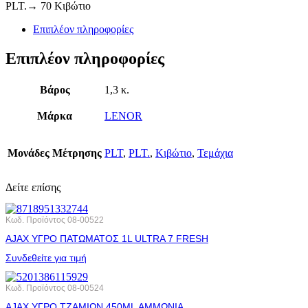
PLT.→ 70 Κιβώτιο
Επιπλέον πληροφορίες
Επιπλέον πληροφορίες
Βάρος
1,3 κ.
Μάρκα
LENOR
Μονάδες Μέτρησης
PLT
,
PLT.
,
Κιβώτιο
,
Τεμάχια
Δείτε επίσης
Κωδ. Προϊόντος
08-00522
AJAX ΥΓΡΟ ΠΑΤΩΜΑΤΟΣ 1L ULTRA 7 FRESH
Συνδεθείτε για τιμή
Κωδ. Προϊόντος
08-00524
AJAX ΥΓΡΟ ΤΖΑΜΙΩΝ 450ML ΑΜΜΩΝΙΑ