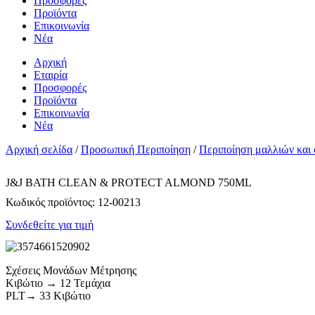
Προσφορές
Προϊόντα
Επικοινωνία
Νέα
Αρχική
Εταιρία
Προσφορές
Προϊόντα
Επικοινωνία
Νέα
Αρχική σελίδα
/
Προσωπική Περιποίηση
/
Περιποίηση μαλλιών και
J&J BATH CLEAN & PROTECT ALMOND 750ML
Κωδικός προϊόντος:
12-00213
Συνδεθείτε για τιμή
Σχέσεις Μονάδων Μέτρησης
Κιβώτιο → 12 Τεμάχια
PLT→ 33 Κιβώτιο