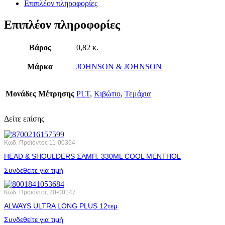
Επιπλέον πληροφορίες
Επιπλέον πληροφορίες
Βάρος
0,82 κ.
Μάρκα
JOHNSON & JOHNSON
Μονάδες Μέτρησης
PLT
,
Κιβώτιο
,
Τεμάχια
Δείτε επίσης
Κωδ. Προϊόντος
11-00364
HEAD & SHOULDERS ΣΑΜΠ. 330ML COOL MENTHOL
Συνδεθείτε για τιμή
Κωδ. Προϊόντος
20-00147
ALWAYS ULTRA LONG PLUS 12τεμ
Συνδεθείτε για τιμή