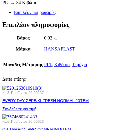
PLT→ 84 Κιβώτιο
Επιπλέον πληροφορίες
Επιπλέον πληροφορίες
Βάρος
0,02 κ.
Μάρκα
HANSAPLAST
Μονάδες Μέτρησης
PLT
,
Κιβώτιο
,
Τεμάχια
Δείτε επίσης
Κωδ. Προϊόντος
20-00137
EVERY DAY ΣΕΡΒ/ΚΙ FRESH NORMAL 20TEM
Συνδεθείτε για τιμή
Κωδ. Προϊόντος
20-00023
OB ΤΑΜΡΟΝ PRO COMF.MINI 8ΤΕΜ