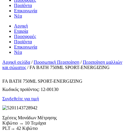
Προσφορές
Προϊόντα
Επικοινωνία
Νέα
Αρχική
Εταιρία
Προσφορές
Προϊόντα
Επικοινωνία
Νέα
Αρχική σελίδα
/
Προσωπική Περιποίηση
/
Περιποίηση μαλλιών
και σώματος
/ FA BATH 750ML SPORT-ENERGIZING
FA BATH 750ML SPORT-ENERGIZING
Κωδικός προϊόντος:
12-00130
Συνδεθείτε για τιμή
Σχέσεις Μονάδων Μέτρησης
Κιβώτιο → 10 Τεμάχια
PLT→ 42 Κιβώτιο