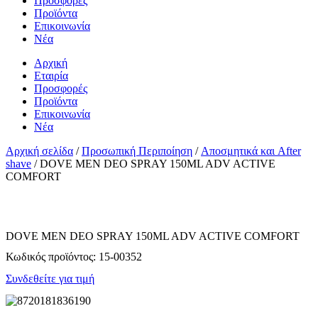
Προσφορές
Προϊόντα
Επικοινωνία
Νέα
Αρχική
Εταιρία
Προσφορές
Προϊόντα
Επικοινωνία
Νέα
Αρχική σελίδα
/
Προσωπική Περιποίηση
/
Αποσμητικά και After
shave
/ DOVE MEN DEO SPRAY 150ML ADV ACTIVE
COMFORT
DOVE MEN DEO SPRAY 150ML ADV ACTIVE COMFORT
Κωδικός προϊόντος:
15-00352
Συνδεθείτε για τιμή