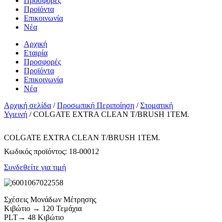
Προσφορές
Προϊόντα
Επικοινωνία
Νέα
Αρχική
Εταιρία
Προσφορές
Προϊόντα
Επικοινωνία
Νέα
Αρχική σελίδα
/
Προσωπική Περιποίηση
/
Στοματική
Υγιεινή
/ COLGATE EXTRA CLEAN T/BRUSH 1ΤΕΜ.
COLGATE EXTRA CLEAN T/BRUSH 1ΤΕΜ.
Κωδικός προϊόντος:
18-00012
Συνδεθείτε για τιμή
Σχέσεις Μονάδων Μέτρησης
Κιβώτιο → 120 Τεμάχια
PLT→ 48 Κιβώτιο