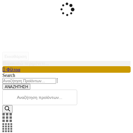
Εκκαθάριση
Παρακαλώ περιμένετε...
Φίλτρα
Search
ΑΝΑΖΗΤΗΣΗ
Products
search