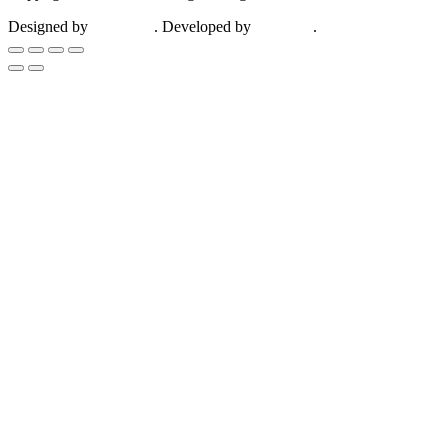
Designed by
ZootHoot
. Developed by
Kalytheo
.