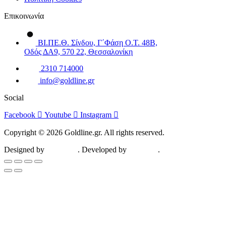
Επικοινωνία
ΒΙ.ΠΕ.Θ. Σίνδου, Γ΄Φάση Ο.Τ. 48Β,
Οδός ΔΑ9, 570 22, Θεσσαλονίκη
2310 714000
info@goldline.gr
Social
Facebook
Youtube
Instagram
Copyright © 2026 Goldline.gr. All rights reserved.
Designed by
ZootHoot
. Developed by
Kalytheo
.