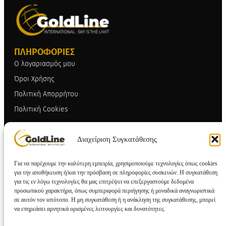
ΠΛΗΡΟΦΟΡΙΕΣ
Ο λογαριασμός μου
Όροι Χρήσης
Πολιτική Απορρήτου
Πολιτική Cookies
ΕΠΙΚΟΙΝΩΝΙΑ
Διαχείριση Συγκατάθεσης
ΒΙ.ΠΕ.Θ. Σίνδου, Γ΄Φάση Ο.Τ. 48Β,
Οδός ΔΑ9, 570 22, Θεσσαλονίκη
Για να παρέχουμε την καλύτερη εμπειρία, χρησιμοποιούμε τεχνολογίες όπως cookies
2310 714000
για την αποθήκευση ή/και την πρόσβαση σε πληροφορίες συσκευών. Η συγκατάθεση
για τις εν λόγω τεχνολογίες θα μας επιτρέψει να επεξεργαστούμε δεδομένα
info@goldline.gr
προσωπικού χαρακτήρα, όπως συμπεριφορά περιήγησης ή μοναδικά αναγνωριστικά
σε αυτόν τον ιστότοπο. Η μη συγκατάθεση ή η ανάκληση της συγκατάθεσης, μπορεί
SOCIAL
να επηρεάσει αρνητικά ορισμένες λειτουργίες και δυνατότητες.