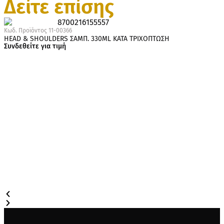
Δείτε επίσης
Κωδ. Προϊόντος
11-00366
HEAD & SHOULDERS ΣΑΜΠ. 330ML ΚΑΤΑ ΤΡΙΧΟΠΤΩΣΗ
Συνδεθείτε για τιμή
Κ
H
Σ