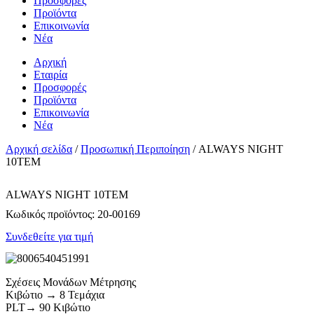
Προσφορές
Προϊόντα
Επικοινωνία
Νέα
Αρχική
Εταιρία
Προσφορές
Προϊόντα
Επικοινωνία
Νέα
Αρχική σελίδα
/
Προσωπική Περιποίηση
/ ALWAYS NIGHT
10TEM
ALWAYS NIGHT 10TEM
Κωδικός προϊόντος:
20-00169
Συνδεθείτε για τιμή
Σχέσεις Μονάδων Μέτρησης
Κιβώτιο → 8 Τεμάχια
PLT→ 90 Κιβώτιο