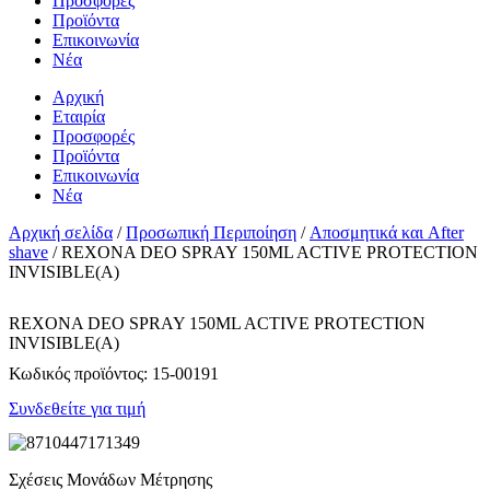
Προσφορές
Προϊόντα
Επικοινωνία
Νέα
Αρχική
Εταιρία
Προσφορές
Προϊόντα
Επικοινωνία
Νέα
Αρχική σελίδα
/
Προσωπική Περιποίηση
/
Αποσμητικά και After
shave
/ REXONA DEO SPRAY 150ML ACTIVE PROTECTION
INVISIBLE(Α)
REXONA DEO SPRAY 150ML ACTIVE PROTECTION
INVISIBLE(Α)
Κωδικός προϊόντος:
15-00191
Συνδεθείτε για τιμή
Σχέσεις Μονάδων Μέτρησης