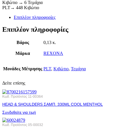
Κιβώτιο → 6 Τεμάχια
PLT→ 448 Κιβώτιο
Επιπλέον πληροφορίες
Επιπλέον πληροφορίες
Βάρος
0,13 κ.
Μάρκα
REXONA
Μονάδες Μέτρησης
PLT
,
Κιβώτιο
,
Τεμάχια
Δείτε επίσης
Κωδ. Προϊόντος
11-00364
HEAD & SHOULDERS ΣΑΜΠ. 330ML COOL MENTHOL
Συνδεθείτε για τιμή
Κωδ. Προϊόντος
05-00032