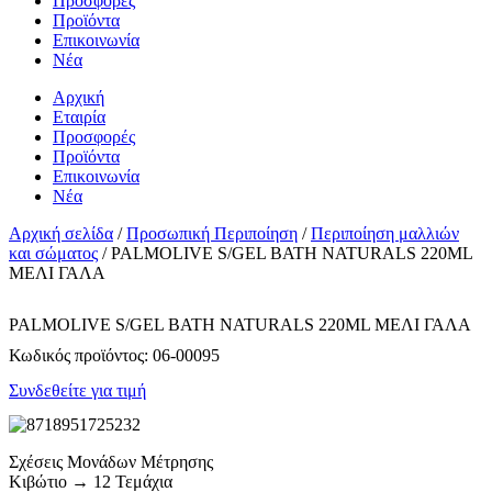
Προσφορές
Προϊόντα
Επικοινωνία
Νέα
Αρχική
Εταιρία
Προσφορές
Προϊόντα
Επικοινωνία
Νέα
Αρχική σελίδα
/
Προσωπική Περιποίηση
/
Περιποίηση μαλλιών
και σώματος
/ PALMOLIVE S/GEL BATH NATURALS 220ML
ΜΕΛΙ ΓΑΛΑ
PALMOLIVE S/GEL BATH NATURALS 220ML ΜΕΛΙ ΓΑΛΑ
Κωδικός προϊόντος:
06-00095
Συνδεθείτε για τιμή
Σχέσεις Μονάδων Μέτρησης
Κιβώτιο → 12 Τεμάχια