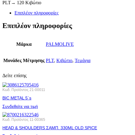
PLT→ 120 Κιβώτιο
Επιπλέον πληροφορίες
Επιπλέον πληροφορίες
Μάρκα
PALMOLIVE
Μονάδες Μέτρησης
PLT
,
Κιβώτιο
,
Τεμάχια
Δείτε επίσης
Κωδ. Προϊόντος
21-00011
BIC METAL 5΄s
Συνδεθείτε για τιμή
Κωδ. Προϊόντος
11-00365
HEAD & SHOULDERS ΣΑΜΠ. 330ML OLD SPICE