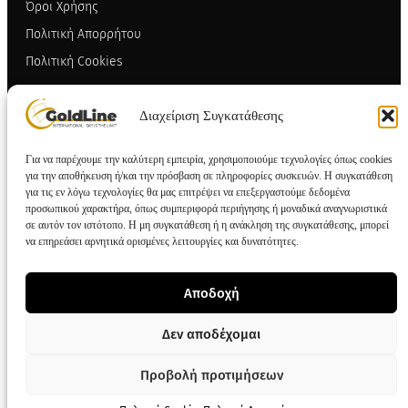
Όροι Χρήσης
Πολιτική Απορρήτου
Πολιτική Cookies
ΕΠΙΚΟΙΝΩΝΙΑ
Διαχείριση Συγκατάθεσης
ΒΙ.ΠΕ.Θ. Σίνδου, Γ΄Φάση Ο.Τ. 48Β,
Οδός ΔΑ9, 570 22, Θεσσαλονίκη
Για να παρέχουμε την καλύτερη εμπειρία, χρησιμοποιούμε τεχνολογίες όπως cookies
2310 714000
για την αποθήκευση ή/και την πρόσβαση σε πληροφορίες συσκευών. Η συγκατάθεση
για τις εν λόγω τεχνολογίες θα μας επιτρέψει να επεξεργαστούμε δεδομένα
info@goldline.gr
προσωπικού χαρακτήρα, όπως συμπεριφορά περιήγησης ή μοναδικά αναγνωριστικά
σε αυτόν τον ιστότοπο. Η μη συγκατάθεση ή η ανάκληση της συγκατάθεσης, μπορεί
SOCIAL
να επηρεάσει αρνητικά ορισμένες λειτουργίες και δυνατότητες.
Αποδοχή
Δεν αποδέχομαι
Copyright © 2026 Goldline.gr. All rights reserved.
Designed by
ZootHoot
. Developed by
Kalytheo
.
Προβολή προτιμήσεων