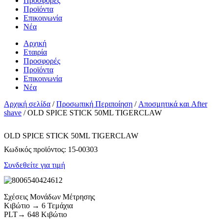
Προσφορές
Προϊόντα
Επικοινωνία
Νέα
Αρχική
Εταιρία
Προσφορές
Προϊόντα
Επικοινωνία
Νέα
Αρχική σελίδα
/
Προσωπική Περιποίηση
/
Αποσμητικά και After
shave
/ OLD SPICE STICK 50ML TIGERCLAW
OLD SPICE STICK 50ML TIGERCLAW
Κωδικός προϊόντος:
15-00303
Συνδεθείτε για τιμή
Σχέσεις Μονάδων Μέτρησης
Κιβώτιο → 6 Τεμάχια
PLT→ 648 Κιβώτιο