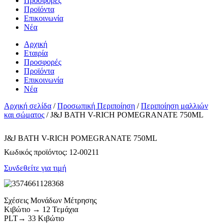
Προσφορές
Προϊόντα
Επικοινωνία
Νέα
Αρχική
Εταιρία
Προσφορές
Προϊόντα
Επικοινωνία
Νέα
Αρχική σελίδα
/
Προσωπική Περιποίηση
/
Περιποίηση μαλλιών
και σώματος
/ J&J BATH V-RICH POMEGRANATE 750ML
J&J BATH V-RICH POMEGRANATE 750ML
Κωδικός προϊόντος:
12-00211
Συνδεθείτε για τιμή
Σχέσεις Μονάδων Μέτρησης
Κιβώτιο → 12 Τεμάχια
PLT→ 33 Κιβώτιο