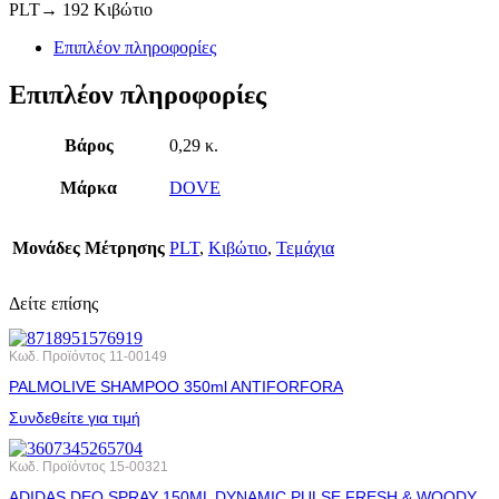
PLT→ 192 Κιβώτιο
Επιπλέον πληροφορίες
Επιπλέον πληροφορίες
Βάρος
0,29 κ.
Μάρκα
DOVE
Μονάδες Μέτρησης
PLT
,
Κιβώτιο
,
Τεμάχια
Δείτε επίσης
Κωδ. Προϊόντος
11-00149
PALMOLIVE SHAMPOO 350ml ANTIFORFORA
Συνδεθείτε για τιμή
Κωδ. Προϊόντος
15-00321
ADIDAS DEO SPRAY 150ML DYNAMIC PULSE FRESH & WOODY