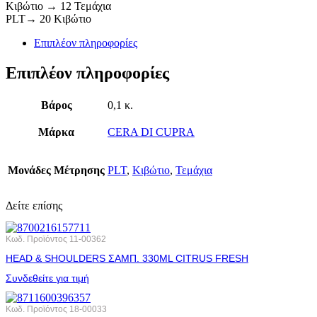
Κιβώτιο → 12 Τεμάχια
PLT→ 20 Κιβώτιο
Επιπλέον πληροφορίες
Επιπλέον πληροφορίες
Βάρος
0,1 κ.
Μάρκα
CERA DI CUPRA
Μονάδες Μέτρησης
PLT
,
Κιβώτιο
,
Τεμάχια
Δείτε επίσης
Κωδ. Προϊόντος
11-00362
HEAD & SHOULDERS ΣΑΜΠ. 330ML CITRUS FRESH
Συνδεθείτε για τιμή
Κωδ. Προϊόντος
18-00033