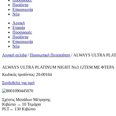
Προσφορές
Προϊόντα
Επικοινωνία
Νέα
Αρχική
Εταιρία
Προσφορές
Προϊόντα
Επικοινωνία
Νέα
Αρχική σελίδα
/
Προσωπική Περιποίηση
/ ALWAYS ULTRA PLAT
ALWAYS ULTRA PLATINUM NIGHT No3 12TEM ΜΕ ΦΤΕΡΑ
Κωδικός προϊόντος:
20-00164
Συνδεθείτε για τιμή
Σχέσεις Μονάδων Μέτρησης
Κιβώτιο → 10 Τεμάχια
PLT→ 130 Κιβώτιο